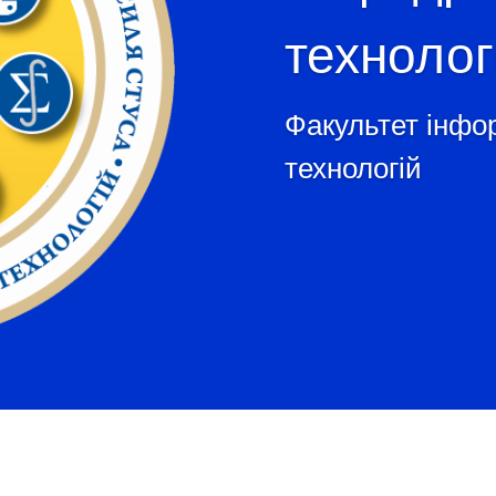
технолог
Факультет інфо
технологій