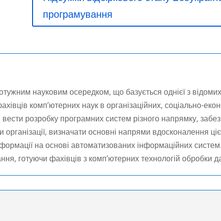
програмування
тужним науковим осередком, що базується однієї з відомих
фахівців комп’ютерних наук в організаційних, соціально-еко
ві вести розробку програмних систем різного напрямку, заб
и організації, визначати основні напрями вдосконалення цієї
нформації на основі автоматизованих інформаційних систем
ння, готуючи фахівців з комп’ютерних технологій обробки д