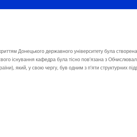
ідкриттям Донецького державного університету була створен
свого існування кафедра була тісно пов’язана з Обчислюва
аїни), який, у свою чергу, був одним з п’яти структурних п