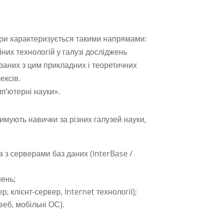
ри характеризується такими напрямами:
них технологій у галузі досліджень
заних з цим прикладних і теоретичних
ексів.
мп’ютерні науки».
имують навички за різних галузей науки,
а з серверами баз даних (InterBase /
ень;
 клієнт-сервер, Internet технології);
еб, мобільні ОС).