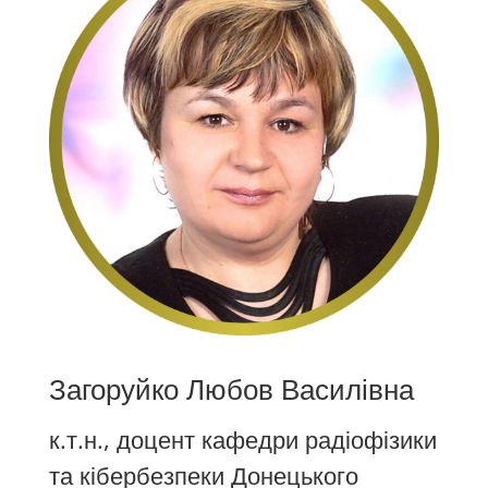
Загоруйко Любов Василівна
к.т.н., доцент кафедри радіофізики
та кібербезпеки Донецького