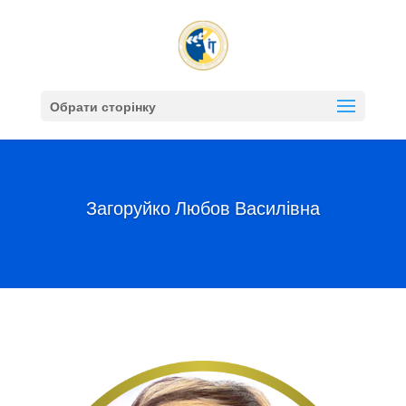
Обрати сторінку
Загоруйко Любов Василівна