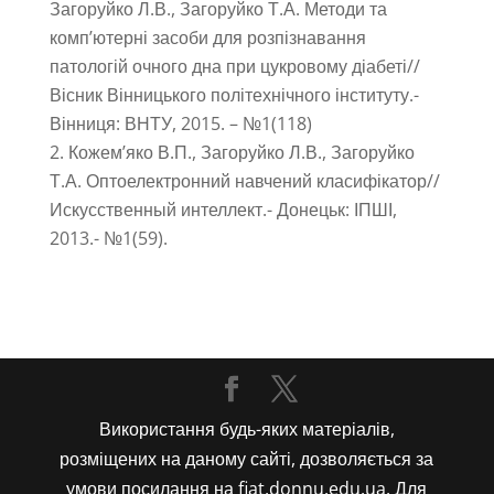
Загоруйко Л.В., Загоруйко Т.А. Методи та
комп’ютерні засоби для розпізнавання
патологій очного дна при цукровому діабеті//
Вісник Вінницького політехнічного інституту.-
Вінниця: ВНТУ, 2015. – №1(118)
Кожем’яко В.П., Загоруйко Л.В., Загоруйко
Т.А. Оптоелектронний навчений класифікатор//
Искусственный интеллект.- Донецьк: ІПШІ,
2013.- №1(59).
Використання будь-яких матеріалів,
розміщених на даному сайті, дозволяється за
умови посилання на fiat.donnu.edu.ua. Для