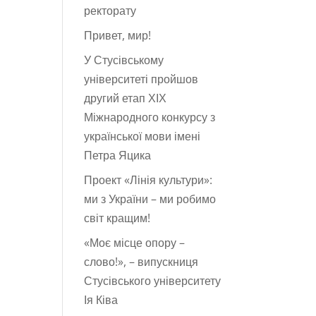
ректорату
Привет, мир!
У Стусівському
університеті пройшов
другий етап ХІХ
Міжнародного конкурсу з
української мови імені
Петра Яцика
Проект «Лінія культури»:
ми з України – ми робимо
світ кращим!
«Моє місце опору –
слово!», – випускниця
Стусівського університету
Ія Ківа