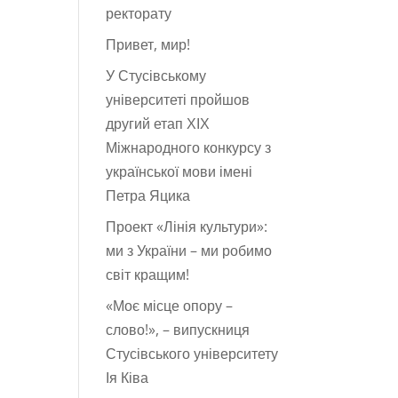
ректорату
Привет, мир!
У Стусівському
університеті пройшов
другий етап ХІХ
Міжнародного конкурсу з
української мови імені
Петра Яцика
Проект «Лінія культури»:
ми з України – ми робимо
світ кращим!
«Моє місце опору –
слово!», – випускниця
Стусівського університету
Ія Ківа